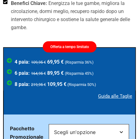
Benefici Chiave:
Energizza le tue gambe, migliora la
circolazione, dormi meglio, recupero rapido dopo un
intervento chirurgico e sostiene la salute generale delle
gambe.
Offerta a tempo limitato
4 paia:
69,95 €
109,95 €
(Risparmia 36%)
6 paia:
89,95 €
164,95 €
(Risparmia 45%)
8 paia:
109,95 €
219,95 €
(Risparmia 50%)
Guida alle Taglie
Pacchetto
Promozionale