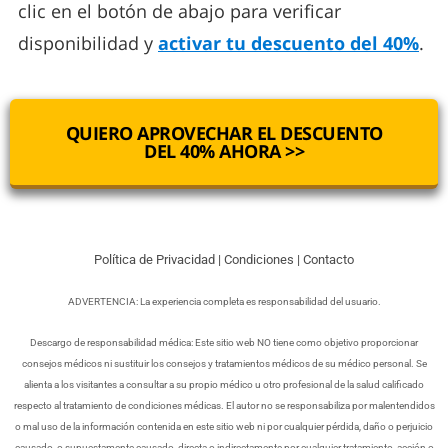
clic en el botón de abajo para verificar
disponibilidad y
activar tu descuento del 40%
.
QUIERO APROVECHAR EL DESCUENTO
DEL 40% AHORA >>
Política de Privacidad
|
Condiciones
|
Contacto
ADVERTENCIA: La experiencia completa es responsabilidad del usuario.
Descargo de responsabilidad médica: Este sitio web NO tiene como objetivo proporcionar
consejos médicos ni sustituir los consejos y tratamientos médicos de su médico personal. Se
alienta a los visitantes a consultar a su propio médico u otro profesional de la salud calificado
respecto al tratamiento de condiciones médicas. El autor no se responsabiliza por malentendidos
o mal uso de la información contenida en este sitio web ni por cualquier pérdida, daño o perjuicio
causado, o supuestamente causado, directa o indirectamente por cualquier tratamiento, acción o