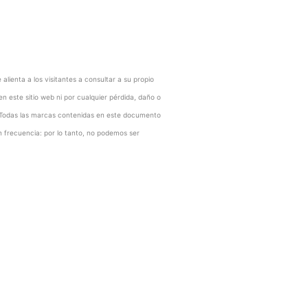
lienta a los visitantes a consultar a su propio
n este sitio web ni por cualquier pérdida, daño o
o. Todas las marcas contenidas en este documento
 frecuencia: por lo tanto, no podemos ser