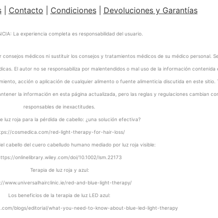
s
|
Contacto
|
Condiciones
|
Devoluciones y Garantías
IA: La experiencia completa es responsabilidad del usuario.
onsejos médicos ni sustituir los consejos y tratamientos médicos de su médico personal. Se a
icas. El autor no se responsabiliza por malentendidos o mal uso de la información contenida e
iento, acción o aplicación de cualquier alimento o fuente alimenticia discutida en este siti
ener la información en esta página actualizada, pero las reglas y regulaciones cambian con
responsables de inexactitudes.
e luz roja para la pérdida de cabello: ¿una solución efectiva?
tps://cosmedica.com/red-light-therapy-for-hair-loss/
del cabello del cuero cabelludo humano mediado por luz roja visible:
ttps://onlinelibrary.wiley.com/doi/10.1002/lsm.22173
Terapia de luz roja y azul:
://www.universalhairclinic.ie/red-and-blue-light-therapy/
Los beneficios de la terapia de luz LED azul:
.com/blogs/editorial/what-you-need-to-know-about-blue-led-light-therapy