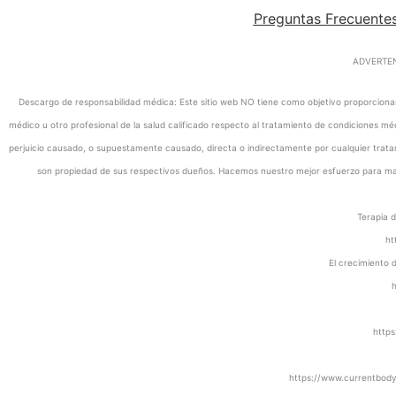
Preguntas Frecuente
ADVERTENC
Descargo de responsabilidad médica: Este sitio web NO tiene como objetivo proporcionar c
médico u otro profesional de la salud calificado respecto al tratamiento de condiciones méd
perjuicio causado, o supuestamente causado, directa o indirectamente por cualquier tratam
son propiedad de sus respectivos dueños. Hacemos nuestro mejor esfuerzo para mant
Terapia d
ht
El crecimiento 
h
https
https://www.currentbody