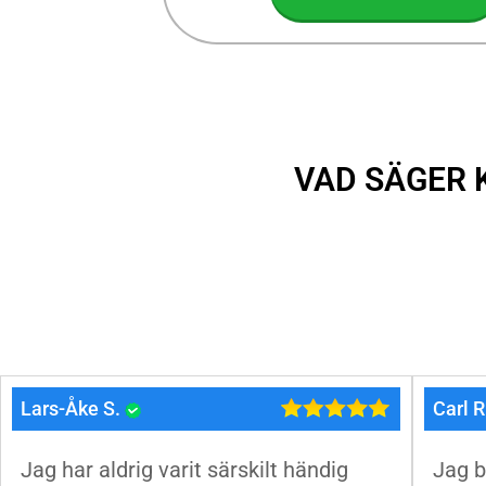
VAD SÄGER 
Lars-Åke S.
Carl R
Jag har aldrig varit särskilt händig
Jag b