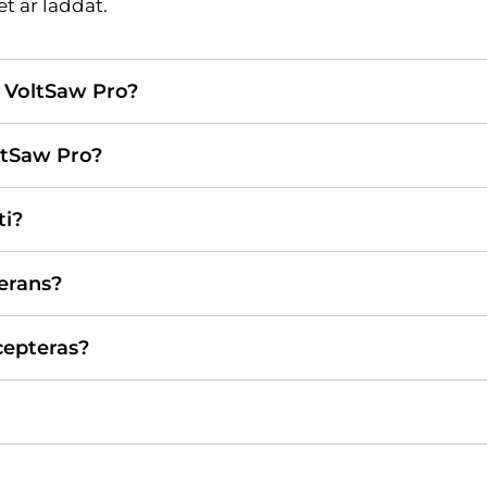
et är laddat.
 VoltSaw Pro?
oltSaw Pro?
ti?
erans?
cepteras?