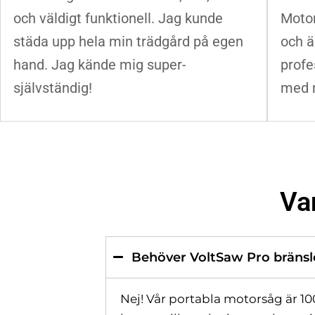
och väldigt funktionell. Jag kunde
Motor
städa upp hela min trädgård på egen
och ä
hand. Jag kände mig super­
profe
självständig!
med m
Va
Behöver VoltSaw Pro bränsle
Nej! Vår portabla motorsåg är 100