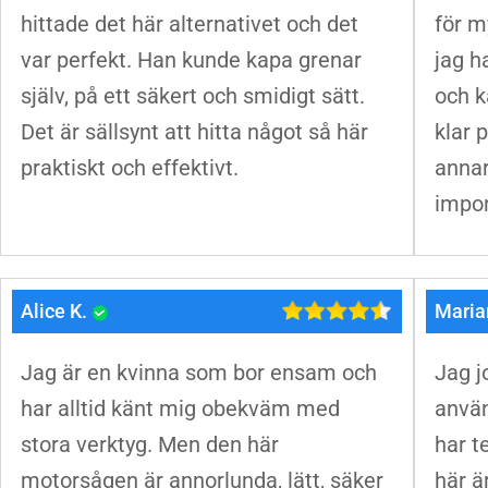
hittade det här alternativet och det
för m
var perfekt. Han kunde kapa grenar
jag h
själv, på ett säkert och smidigt sätt.
och k
Det är sällsynt att hitta något så här
klar 
praktiskt och effektivt.
annar
impon
Alice K.
Maria
Jag är en kvinna som bor ensam och
Jag j
har alltid känt mig obekväm med
använ
stora verktyg. Men den här
har t
motorsågen är annorlunda, lätt, säker
här ä