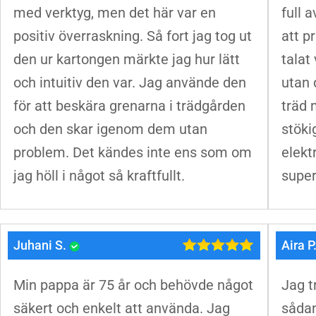
med verktyg, men det här var en
full 
positiv överraskning. Så fort jag tog ut
att p
den ur kartongen märkte jag hur lätt
talat
och intuitiv den var. Jag använde den
utan 
för att beskära grenarna i trädgården
träd 
och den skar igenom dem utan
stökig
problem. Det kändes inte ens som om
elekt
jag höll i något så kraftfullt.
super­
Juhani S.
Aira P
Min pappa är 75 år och behövde något
Jag t
säkert och enkelt att använda. Jag
sådan