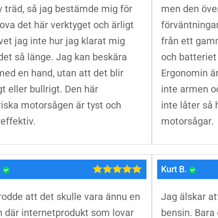
av träd, så jag bestämde mig för
men den över
rova det här verktyget och ärligt
förväntningar
 vet jag inte hur jag klarat mig
från ett gamm
det så länge. Jag kan beskära
och batteriet 
med en hand, utan att det blir
Ergonomin är
t eller bullrigt. Den här
inte armen oc
riska motorsågen är tyst och
inte låter så
effektiv.
motorsågar.
.
Kurt B.
rodde att det skulle vara ännu en
Jag älskar at
 där internetprodukt som lovar
bensin. Bara 