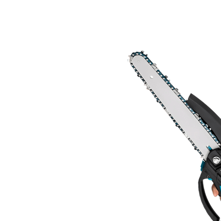
Rabatt tillämpad – Begränsat erbjudande