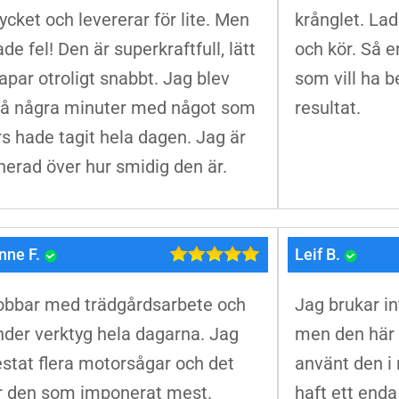
ycket och levererar för lite. Men
krånglet. Ladd
ade fel! Den är superkraftfull, lätt
och kör. Så en
apar otroligt snabbt. Jag blev
som vill ha 
på några minuter med något som
resultat.
s hade tagit hela dagen. Jag är
erad över hur smidig den är.
nne F.
Leif B.
obbar med trädgårdsarbete och
Jag brukar i
der verktyg hela dagarna. Jag
men den här f
estat flera motorsågar och det
använt den i 
r den som imponerat mest.
haft ett enda