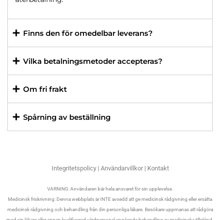
Finns den för omedelbar leverans?
Vilka betalningsmetoder accepteras?
Om fri frakt
Spårning av beställning
Integritetspolicy
|
Användarvillkor
|
Kontakt
VARNING: Användaren bär hela ansvaret för sin upplevelse.
Medicinsk friskrivning: Denna webbplats är INTE avsedd att ge medicinsk rådgivning eller ersätta
medicinsk rådgivning och behandling från din personliga läkare. Besökare uppmanas att rådgöra
med sin läkare eller annan kvalificerad vårdpersonal angående behandling av medicinska tillstånd.