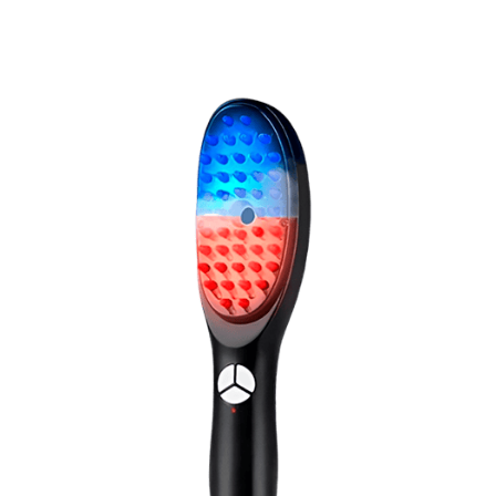
Rabatt tillämpad – Begränsat erbjudande