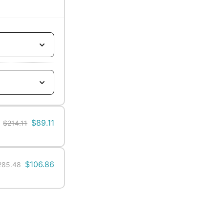
$
89.11
$
214.11
$
106.86
285.48