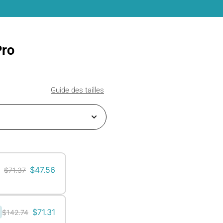
Pro
Guide des tailles
$
47.56
$
71.37
$
71.31
$
142.74