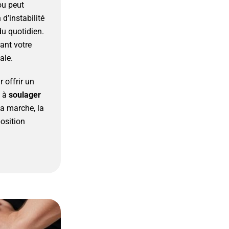
ou peut
d’instabilité
du quotidien.
ant votre
ale.
 offrir un
t à
soulager
la marche, la
osition