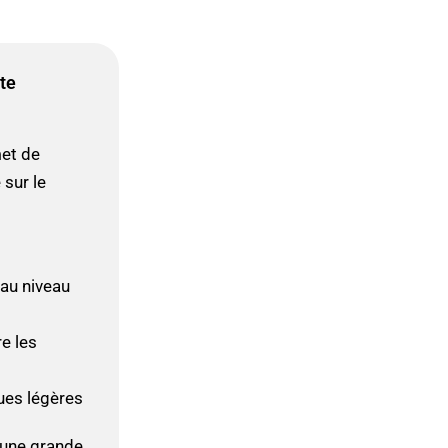
te
et de
 sur le
 au niveau
e les
ques légères
t une grande