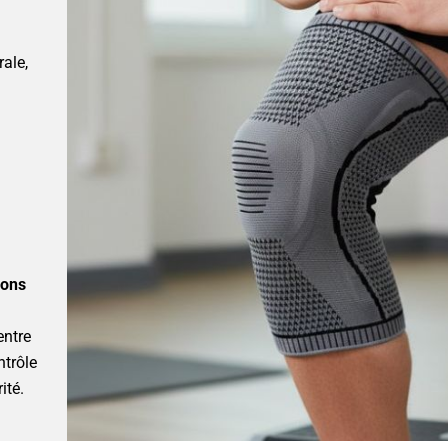
rale,
ions
entre
ntrôle
ité.