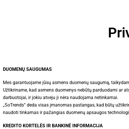
Pri
DUOMENŲ SAUGUMAS
Mes garantuojame jūsų asmens duomenų saugumą, taikydami tok
Užtikriname, kad asmens duomenys nebūtų parduodami ar atskle
darbuotojai, ir jokiu atveju ji nėra naudojama netinkamai.
„SoTrends“ deda visas įmanomas pastangas, kad būtų užtik
naudoti tinkamas ir pažangias duomenų apsaugos technologi
KREDITO KORTELĖS IR BANKINĖ INFORMACIJA