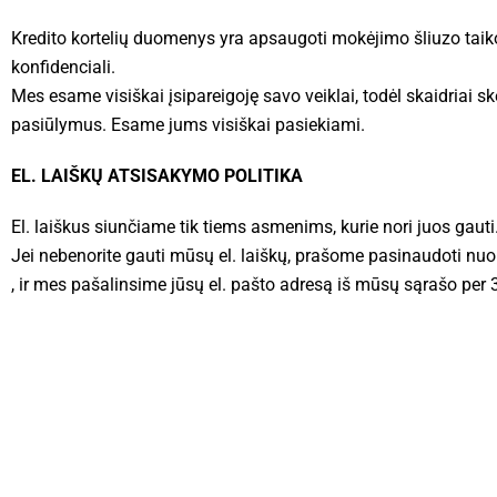
Kredito kortelių duomenys yra apsaugoti mokėjimo šliuzo taikom
konfidenciali.
Mes esame visiškai įsipareigoję savo veiklai, todėl skaidriai 
pasiūlymus. Esame jums visiškai pasiekiami.
EL. LAIŠKŲ ATSISAKYMO POLITIKA
El. laiškus siunčiame tik tiems asmenims, kurie nori juos gauti
Jei nebenorite gauti mūsų el. laiškų, prašome pasinaudoti nuor
, ir mes pašalinsime jūsų el. pašto adresą iš mūsų sąrašo per 