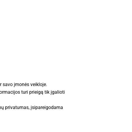
 savo įmonės veikloje.
cijos turi prieigą tik įgalioti
ų privatumas, įsipareigodama