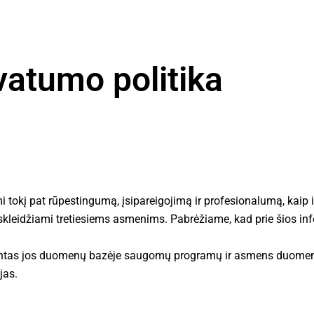
vatumo politika
į pat rūpestingumą, įsipareigojimą ir profesionalumą, kaip ir
idžiami tretiesiems asmenims. Pabrėžiame, kad prie šios informa
rintas jos duomenų bazėje saugomų programų ir asmens duomen
jas.