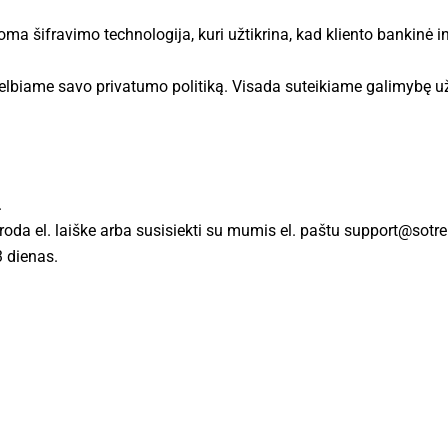
a šifravimo technologija, kuri užtikrina, kad kliento bankinė inf
skelbiame savo privatumo politiką. Visada suteikiame galimybę už
.
oda el. laiške arba susisiekti su mumis el. paštu
support@sotr
3 dienas.