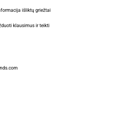
ormacija išliktų griežtai
duoti klausimus ir teikti
ends.com