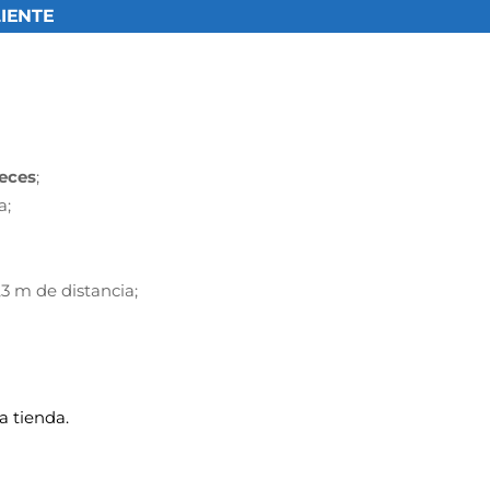
ENTE​
veces
;
a;
,3 m de distancia;
a tienda.