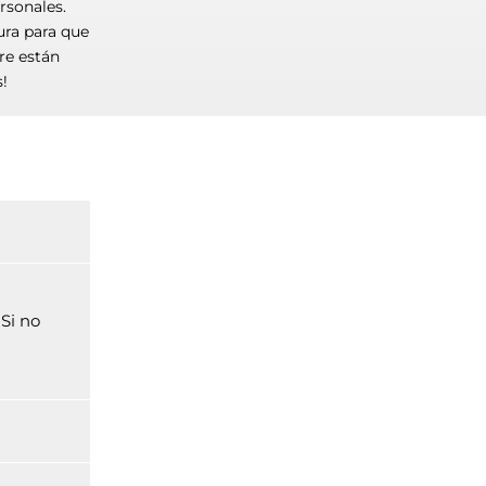
rsonales.
ura para que
re están
!
 Si no