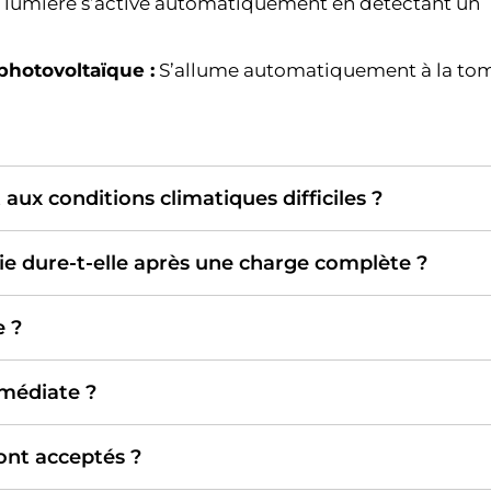
 lumière s’active automatiquement en détectant un
hotovoltaïque :
S’allume automatiquement à la to
t aux conditions climatiques difficiles ?
e dure-t-elle après une charge complète ?
e ?
mmédiate ?
nt acceptés ?