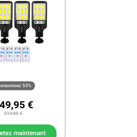
conomisez 53%
49,95 €
319,80 €
etez maintenant