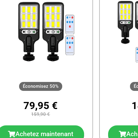
Économisez 50%
É
79,95 €
1
159,90 €
Achetez maintenant
Ach