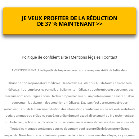
JE VEUX PROFITER DE LA RÉDUCTION
DE 37 % MAINTENANT >>
Politique de confidentialité
|
Mentions légales
|
Contact
AVERTISSEMENT : L’intégralité de l’expérience est sous la responsabilité de l’utilisateur.
Clause de non-responsabilité médicale : Ce site web n’a PAS pour but de fournir des conseils
médicaux ni de remplacer les conseils et traitements médicaux de votre médecin personnel. Les
visiteurs sont encouragés à consulter leur propre médecin ou un professionnel de santé qualifié
concernant le traitement des conditions médicales. L’auteur n’est pas responsable des
malentendus ou de la mauvaise utilisation des informations contenues sur ce site web, ni de toute
perte, dommage ou préjudice causé, ou prétendument causé, directement ou indirectement par
tout traitement, action ou application de toute nourriture ou source alimentaire discutée sur ce site.
Toutes les marques contenues dans ce document sont la propriété de leurs propriétaires
respectifs. Nous faisons de notre mieux pour maintenir les informations de cette page à jour, mais