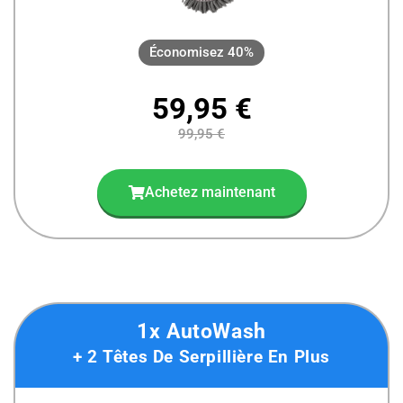
Économisez 40%
59,95 €
99,95 €
Achetez maintenant
1x AutoWash
+ 2 Têtes De Serpillière En Plus