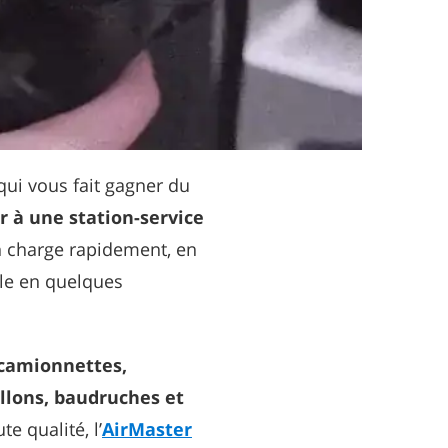
qui vous fait gagner du
er à une station-service
n charge rapidement, en
ule en quelques
 camionnettes,
llons, baudruches et
e qualité, l’
AirMaster