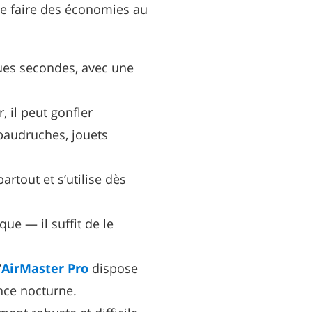
de faire des économies au
ues secondes, avec une
, il peut gonfler
 baudruches, jouets
artout et s’utilise dès
ue — il suffit de le
’
AirMaster Pro
dispose
nce nocturne.