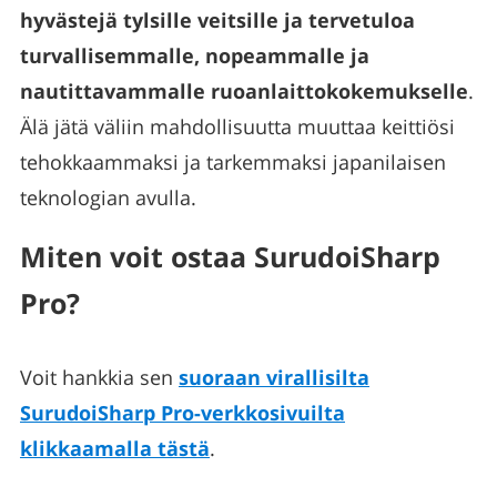
hyvästejä tylsille veitsille ja tervetuloa
turvallisemmalle, nopeammalle ja
nautittavammalle ruoanlaittokokemukselle
.
Älä jätä väliin mahdollisuutta muuttaa keittiösi
tehokkaammaksi ja tarkemmaksi japanilaisen
teknologian avulla.
Miten voit ostaa SurudoiSharp
Pro?
Voit hankkia sen
suoraan virallisilta
SurudoiSharp Pro-verkkosivuilta
klikkaamalla tästä
.