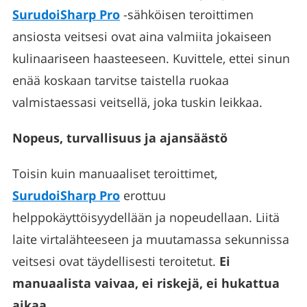
SurudoiSharp Pro
-sähköisen teroittimen
ansiosta veitsesi ovat aina valmiita jokaiseen
kulinaariseen haasteeseen. Kuvittele, ettei sinun
enää koskaan tarvitse taistella ruokaa
valmistaessasi veitsellä, joka tuskin leikkaa.
Nopeus, turvallisuus ja ajansäästö
Toisin kuin manuaaliset teroittimet,
SurudoiSharp Pro
erottuu
helppokäyttöisyydellään ja nopeudellaan. Liitä
laite virtalähteeseen ja muutamassa sekunnissa
veitsesi ovat täydellisesti teroitetut.
Ei
manuaalista vaivaa, ei riskejä, ei hukattua
aikaa
.