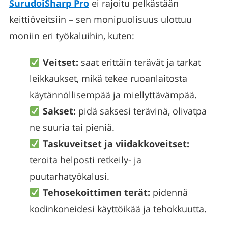
SurudoiSharp Pro
ei rajoitu pelkästään
keittiöveitsiin – sen monipuolisuus ulottuu
moniin eri työkaluihin, kuten:
Veitset:
saat erittäin terävät ja tarkat
leikkaukset, mikä tekee ruoanlaitosta
käytännöllisempää ja miellyttävämpää.
Sakset:
pidä saksesi terävinä, olivatpa
ne suuria tai pieniä.
Taskuveitset ja viidakkoveitset:
teroita helposti retkeily- ja
puutarhatyökalusi.
Tehosekoittimen terät:
pidennä
kodinkoneidesi käyttöikää ja tehokkuutta.