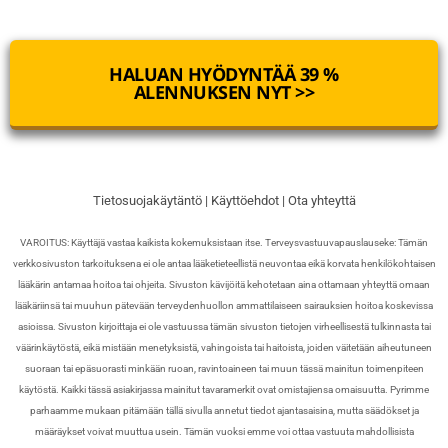
HALUAN HYÖDYNTÄÄ 39 %
ALENNUKSEN NYT >>
Tietosuojakäytäntö
|
Käyttöehdot
|
Ota yhteyttä
VAROITUS: Käyttäjä vastaa kaikista kokemuksistaan itse. Terveysvastuuvapauslauseke: Tämän
verkkosivuston tarkoituksena ei ole antaa lääketieteellistä neuvontaa eikä korvata henkilökohtaisen
lääkärin antamaa hoitoa tai ohjeita. Sivuston kävijöitä kehotetaan aina ottamaan yhteyttä omaan
lääkäriinsä tai muuhun pätevään terveydenhuollon ammattilaiseen sairauksien hoitoa koskevissa
asioissa. Sivuston kirjoittaja ei ole vastuussa tämän sivuston tietojen virheellisestä tulkinnasta tai
väärinkäytöstä, eikä mistään menetyksistä, vahingoista tai haitoista, joiden väitetään aiheutuneen
suoraan tai epäsuorasti minkään ruoan, ravintoaineen tai muun tässä mainitun toimenpiteen
käytöstä. Kaikki tässä asiakirjassa mainitut tavaramerkit ovat omistajiensa omaisuutta. Pyrimme
parhaamme mukaan pitämään tällä sivulla annetut tiedot ajantasaisina, mutta säädökset ja
määräykset voivat muuttua usein. Tämän vuoksi emme voi ottaa vastuuta mahdollisista