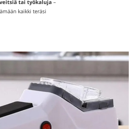
eitsiä tai työkaluja
–
tämään kaikki teräsi