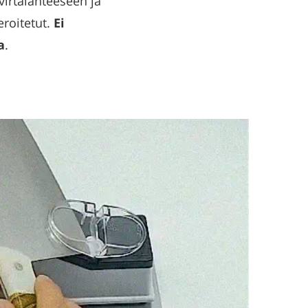
virtalähteeseen ja
eroitetut.
Ei
a
.