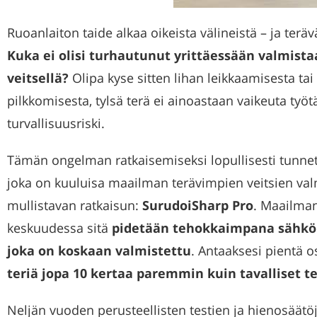
Ruoanlaiton taide alkaa oikeista välineistä – ja teräv
Kuka ei olisi turhautunut yrittäessään valmista
veitsellä?
Olipa kyse sitten lihan leikkaamisesta ta
pilkkomisesta, tylsä terä ei ainoastaan vaikeuta ty
turvallisuusriski.
Tämän ongelman ratkaisemiseksi lopullisesti tunnett
joka on kuuluisa maailman terävimpien veitsien val
mullistavan ratkaisun:
SurudoiSharp Pro
. Maailma
keskuudessa sitä
pidetään tehokkaimpana sähköi
joka on koskaan valmistettu
. Antaaksesi pientä o
teriä jopa 10 kertaa paremmin kuin tavalliset t
Neljän vuoden perusteellisten testien ja hienosäätö