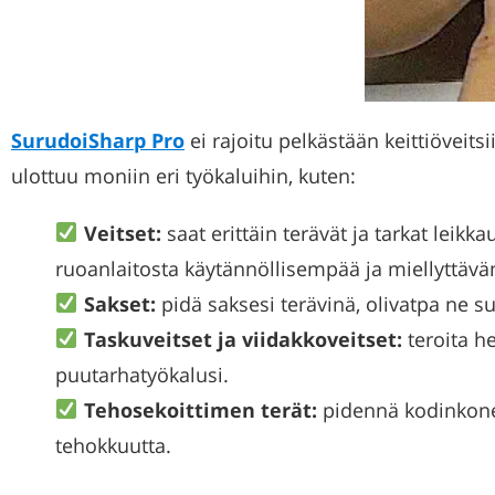
SurudoiSharp Pro
ei rajoitu pelkästään keittiöveit
ulottuu moniin eri työkaluihin, kuten:
Veitset:
saat erittäin terävät ja tarkat leikk
ruoanlaitosta käytännöllisempää ja miellyttäv
Sakset:
pidä saksesi terävinä, olivatpa ne su
Taskuveitset ja viidakkoveitset:
teroita he
puutarhatyökalusi.
Tehosekoittimen terät:
pidennä kodinkonei
tehokkuutta.