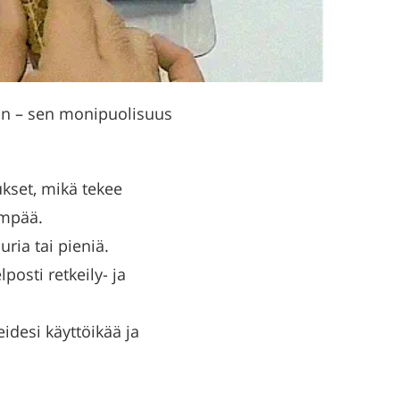
siin – sen monipuolisuus
aukset, mikä tekee
ämpää.
uria tai pieniä.
lposti retkeily- ja
desi käyttöikää ja