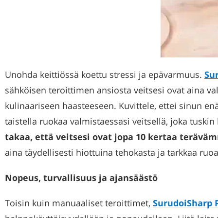
Unohda keittiössä koettu stressi ja epävarmuus.
Su
sähköisen teroittimen ansiosta veitsesi ovat aina va
kulinaariseen haasteeseen. Kuvittele, ettei sinun en
taistella ruokaa valmistaessasi veitsellä, joka tuskin
takaa, että veitsesi ovat jopa 10 kertaa terävä
aina täydellisesti hiottuina tehokasta ja tarkkaa ruoa
Nopeus, turvallisuus ja ajansäästö
Toisin kuin manuaaliset teroittimet,
SurudoiSharp 