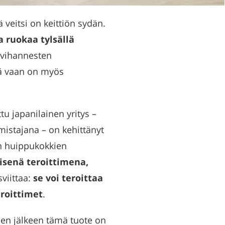
ä veitsi on keittiön sydän.
a ruokaa tylsällä
i vihannesten
ötä vaan on myös
u japanilainen yritys –
mistajana – on kehittänyt
n huippukokkien
senä teroittimena,
sviittaa:
se voi teroittaa
eroittimet
.
jen jälkeen tämä tuote on