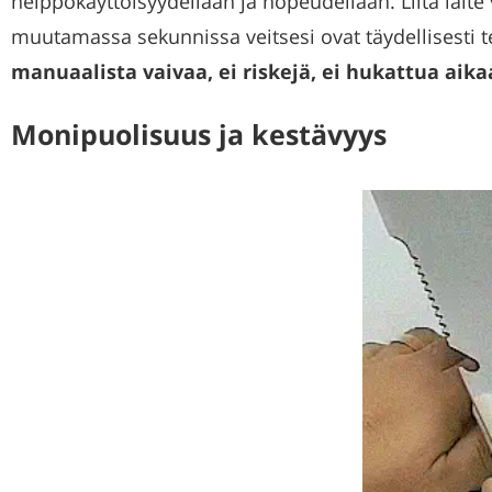
helppokäyttöisyydellään ja nopeudellaan. Liitä laite 
muutamassa sekunnissa veitsesi ovat täydellisesti t
manuaalista vaivaa, ei riskejä, ei hukattua aika
Monipuolisuus ja kestävyys