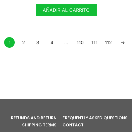
AÑADIR AL CARRITO
1
2
3
4
…
110
111
112
→
REFUNDS AND RETURN
FREQUENTLY ASKED QUESTIONS
SHIPPING TERMS
CONTACT