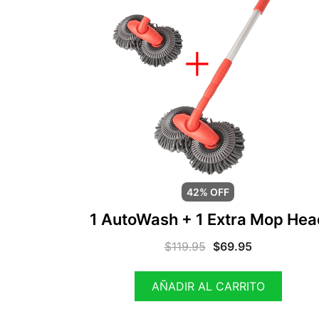
42% OFF
1 AutoWash + 1 Extra Mop Hea
$
119.95
$
69.95
AÑADIR AL CARRITO