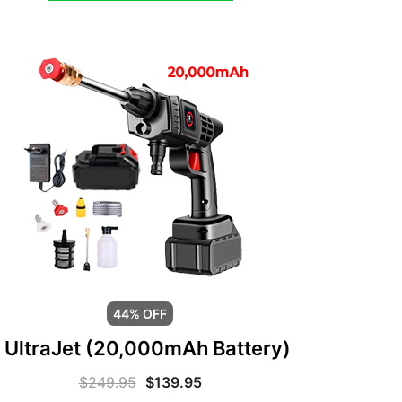
44% OFF
 UltraJet (20,000mAh Battery)
$
249.95
$
139.95