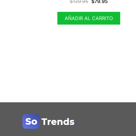
$
129.95
$
79.95
AÑADIR AL CARRITO