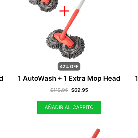
42% OFF
d
1 AutoWash + 1 Extra Mop Head
$
119.95
$
69.95
AÑADIR AL CARRITO