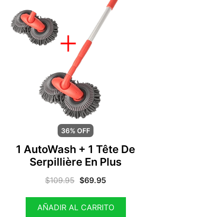
36% OFF
1 AutoWash + 1 Tête De
Serpillière En Plus
$
109.95
$
69.95
AÑADIR AL CARRITO