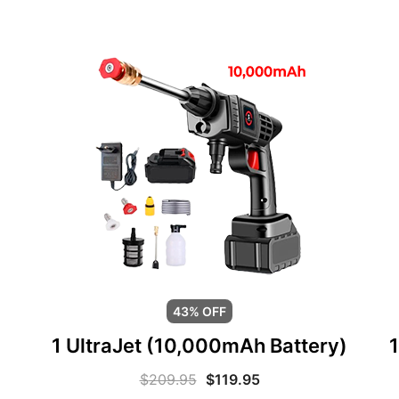
43% OFF
1 UltraJet (10,000mAh Battery)
1
$
209.95
$
119.95