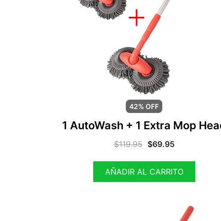
42% OFF
1 AutoWash + 1 Extra Mop Hea
$
119.95
$
69.95
AÑADIR AL CARRITO