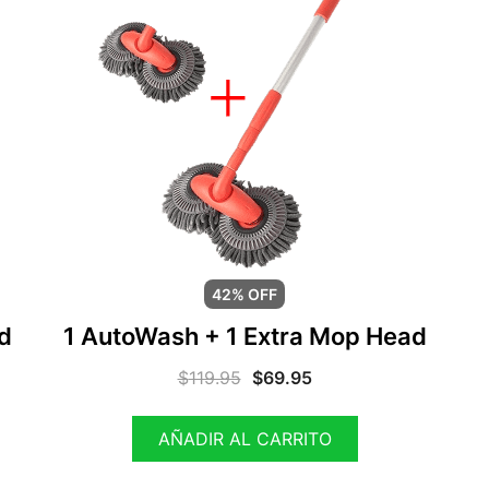
42% OFF
d
1 AutoWash + 1 Extra Mop Head
$
119.95
$
69.95
AÑADIR AL CARRITO