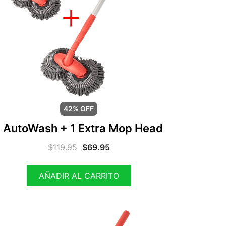
42% OFF
1 AutoWash + 1 Extra Mop Head
$
119.95
$
69.95
AÑADIR AL CARRITO