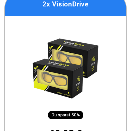
2x VisionDrive
Du sparst 50%