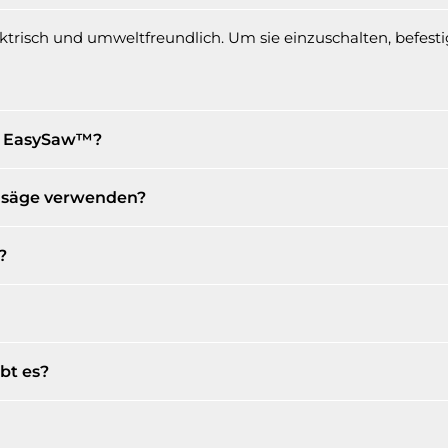
ektrisch und umweltfreundlich. Um sie einzuschalten, befesti
r EasySaw™?
nsäge verwenden?
?
bt es?