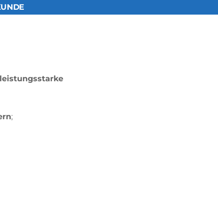
KUNDE
leistungsstarke
ern
;