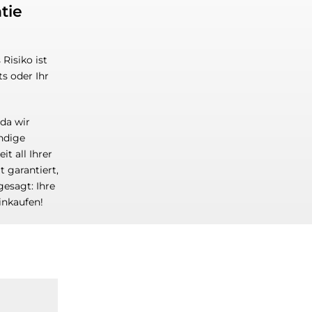
tie
Risiko ist
s oder Ihr
 da wir
ändige
t all Ihrer
t garantiert,
gesagt: Ihre
inkaufen!