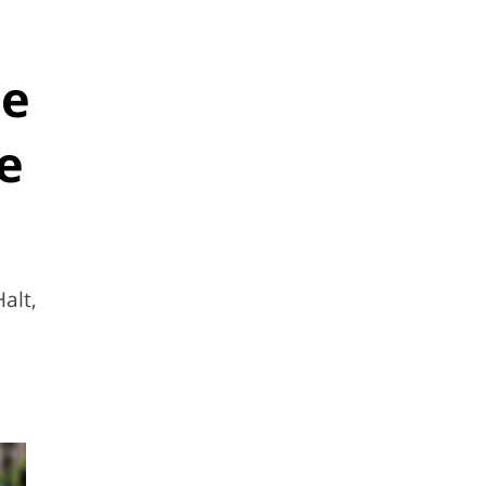
ße
e
alt,