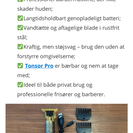
skader huden;
Langtidsholdbart genopladeligt batteri;
Vandtætte og aftagelige blade i rustfrit
stål;
Kraftig, men støjsvag – brug den uden at
forstyrre omgivelserne;
Tonsor Pro
er bærbar og nem at tage
med;
Ideel til både privat brug og
professionelle frisører og barberer.