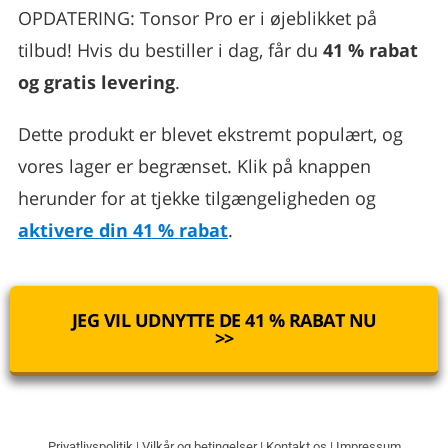
OPDATERING: Tonsor Pro er i øjeblikket på
tilbud! Hvis du bestiller i dag, får du
41 % rabat
og gratis levering
.
Dette produkt er blevet ekstremt populært, og
vores lager er begrænset. Klik på knappen
herunder for at tjekke tilgængeligheden og
aktivere din 41 % rabat
.
JEG VIL UDNYTTE DE 41 % RABAT NU
>>
Privatlivspolitik
|
Vilkår og betingelser
|
Kontakt os
|
Impressum