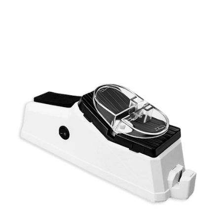
Rabat anvendt – Begrænset tids­tilbud