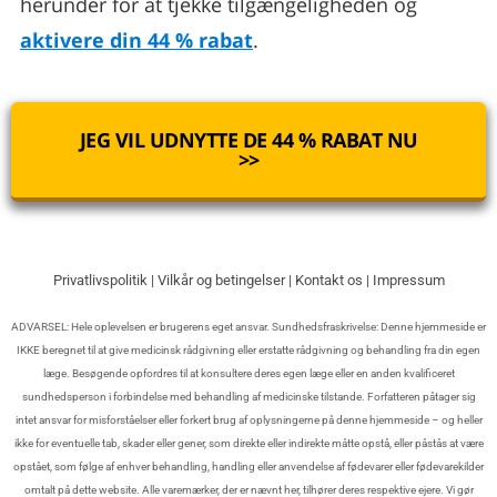
herunder for at tjekke tilgængeligheden og
aktivere din 44 % rabat
.
JEG VIL UDNYTTE DE 44 % RABAT NU
>>
Privatlivspolitik
|
Vilkår og betingelser
|
Kontakt os
|
Impressum
ADVARSEL: Hele oplevelsen er brugerens eget ansvar. Sundhedsfraskrivelse: Denne hjemmeside er
IKKE beregnet til at give medicinsk rådgivning eller erstatte rådgivning og behandling fra din egen
læge. Besøgende opfordres til at konsultere deres egen læge eller en anden kvalificeret
sundhedsperson i forbindelse med behandling af medicinske tilstande. Forfatteren påtager sig
intet ansvar for misforståelser eller forkert brug af oplysningerne på denne hjemmeside – og heller
ikke for eventuelle tab, skader eller gener, som direkte eller indirekte måtte opstå, eller påstås at være
opstået, som følge af enhver behandling, handling eller anvendelse af fødevarer eller fødevarekilder
omtalt på dette website. Alle varemærker, der er nævnt her, tilhører deres respektive ejere. Vi gør