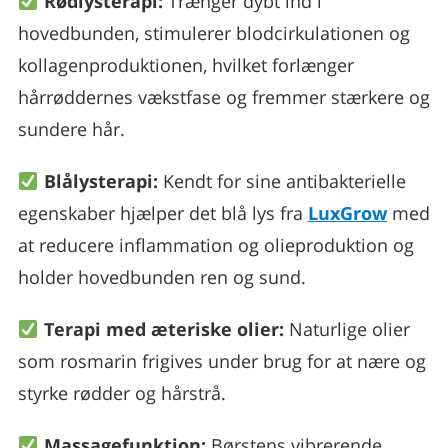
Rødlysterapi:
Trænger dybt ind i
hovedbunden, stimulerer blodcirkulationen og
kollagenproduktionen, hvilket forlænger
hårrøddernes vækstfase og fremmer stærkere og
sundere hår.
Blålysterapi:
Kendt for sine antibakterielle
egenskaber hjælper det blå lys fra
LuxGrow
med
at reducere inflammation og olieproduktion og
holder hovedbunden ren og sund.
Terapi med æteriske olier:
Naturlige olier
som rosmarin frigives under brug for at nære og
styrke rødder og hårstrå.
Massagefunktion:
Børstens vibrerende