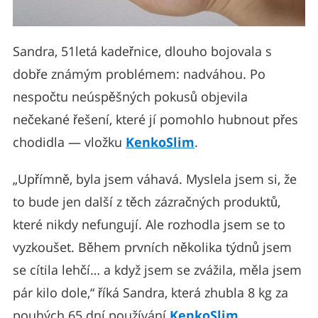
Sandra, 51letá kadeřnice, dlouho bojovala s
dobře známým problémem: nadváhou. Po
nespočtu neúspěšných pokusů objevila
nečekané řešení, které jí pomohlo hubnout přes
chodidla — vložku
KenkoSlim
.
„Upřímně, byla jsem váhavá. Myslela jsem si, že
to bude jen další z těch zázračných produktů,
které nikdy nefungují. Ale rozhodla jsem se to
vyzkoušet. Během prvních několika týdnů jsem
se cítila lehčí… a když jsem se zvážila, měla jsem
pár kilo dole,“ říká Sandra, která zhubla 8 kg za
pouhých 65 dní používání
KenkoSlim
.