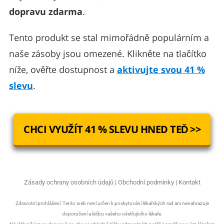
dopravu zdarma
.
Tento produkt se stal mimořádně populárním a
naše zásoby jsou omezené. Klikněte na tlačítko
níže, ověřte dostupnost a
aktivujte svou 41 %
slevu
.
CHCI VYUŽÍT 41 % SLEVU HNED TEĎ >>
Zásady ochrany osobních údajů
|
Obchodní podmínky
|
Kontakt
Zdravotní prohlášení: Tento web není určen k poskytování lékařských rad ani nenahrazuje
doporučení a léčbu vašeho ošetřujícího lékaře.