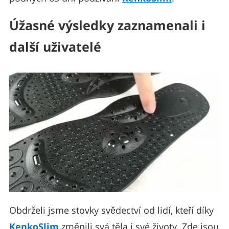
Úžasné výsledky zaznamenali i
další uživatelé
Obdrželi jsme stovky svědectví od lidí, kteří díky
KenkoSlim
změnili svá těla i své životy. Zde jsou